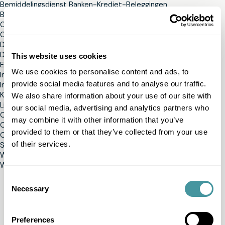
Bemiddelingsdienst Banken-Krediet-Beleggingen
Budgetwijzer
Centrum voor algemeen welzijnswerk
Centrum voor Budgetadvies en Budgetonderzoek
Dienst voor alimentatieinvordering
Dyzo
This website uses cookies
Eerste hulp bij schulden
We use cookies to personalise content and ads, to
Info over collectieve schuldenregeling
provide social media features and to analyse our traffic.
Informatie over het OCMW
Kinderrechtencommissariaat
We also share information about your use of our site with
Lijst van OCMW's Vlaanderen
our social media, advertising and analytics partners who
OCMW Antwerpen
may combine it with other information that you’ve
OCMW Brussel
provided to them or that they’ve collected from your use
OCMW Gent
of their services.
Steunpunt mens en samenleving
Welzijnszorg
Wetswinkel
Consent
Necessary
Selection
Preferences