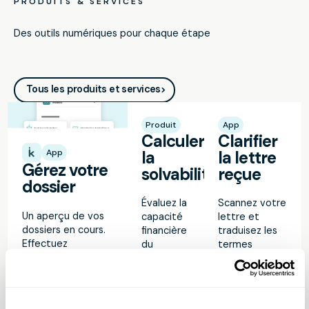
PRODUITS & SERVICES
Des outils numériques pour chaque étape
Tous les produits et services
Produit
App
Calculer
Clarifier
App
la
la lettre
Gérez votre
solvabilité
reçue
dossier
Évaluez la
Scannez votre
Un aperçu de vos
capacité
lettre et
dossiers en cours.
financière
traduisez les
Effectuez
du
termes
facilement vos
débiteur.
juridiques en
paiements et bien
Le
Solid-
langage
plus encore.
Kiwi
score
simple.
Memo
vous permet de
détermine
vous explique