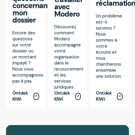
réclamatio
concernant
avec
mon
Modero
Un problème
dossier
est-il
Découvrez
survenu ?
Encore des
comment
Nous
questions
Modero
sommes à
sur votre
accompagne
votre
dossier ou
votre
écoute et
un montant
organisation
nous
impayé ?
dans le
chercherons
Nous vous
recouvrement
ensemble
accompagnons
et les
une solution.
pas à pas.
services
juridiques.
Ontdek
Ontdek
Ontdek
KIWI
KIWI
KIWI