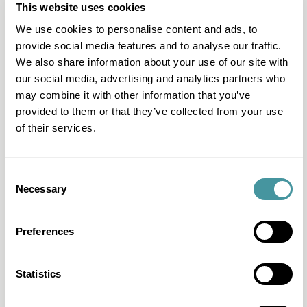
garder le contrôle
la viabilité
ce qu'on
This website uses cookies
de vos finances.
de la
attend de
We use cookies to personalise content and ads, to
créance.
vous.
Solid-
Découvrez
provide social media features and to analyse our traffic.
Découvrez Kiwi
score
Memo
We also share information about your use of our site with
our social media, advertising and analytics partners who
may combine it with other information that you’ve
provided to them or that they’ve collected from your use
of their services.
Modero est synonyme de médiation humaine et de
Consent
sécurité juridique
Necessary
Selection
Nous croyons en la fonction sociale de l'huissier de justice,
en mettant l'accent à la fois sur la résolution et la
Preferences
prévention des conflits de paiement.
Statistics
À propos de nous
Notre équipe