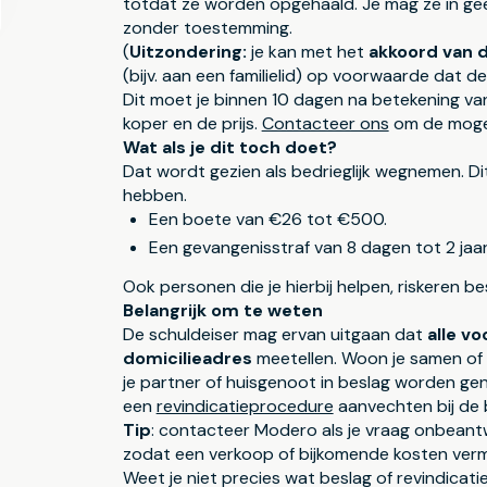
totdat ze worden opgehaald. Je mag ze in ge
zonder toestemming.
(
Uitzondering:
je kan met het
akkoord van 
(bijv. aan een familielid) op voorwaarde dat 
Dit moet je binnen 10 dagen na betekening v
koper en de prijs.
Contacteer ons
om de mogel
Wat als je dit toch doet?
Dat wordt gezien als bedrieglijk wegnemen. Dit
hebben.
Een boete van €26 tot €500.
Een gevangenisstraf van 8 dagen tot 2 jaar
Ook personen die je hierbij helpen, riskeren bes
Belangrijk om te weten
De schuldeiser mag ervan uitgaan dat
alle v
domicilieadres
meetellen. Woon je samen of
je partner of huisgenoot in beslag worden gen
een
revindicatieprocedure
aanvechten bij de 
Tip
: contacteer Modero als je vraag onbeantw
zodat een verkoop of bijkomende kosten ver
Weet je niet precies wat beslag of revindicat