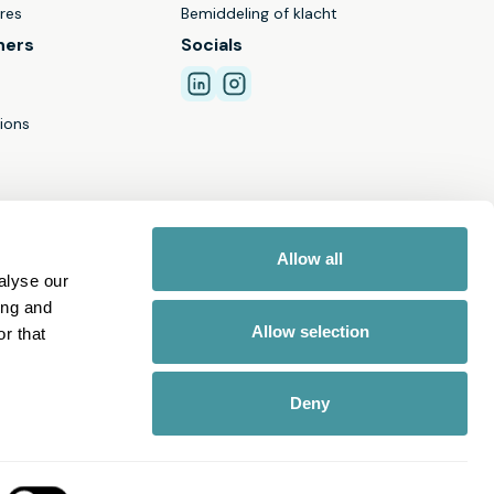
res
Bemiddeling of klacht
ners
Socials
ions
Allow all
alyse our
ing and
Allow selection
r that
Deny