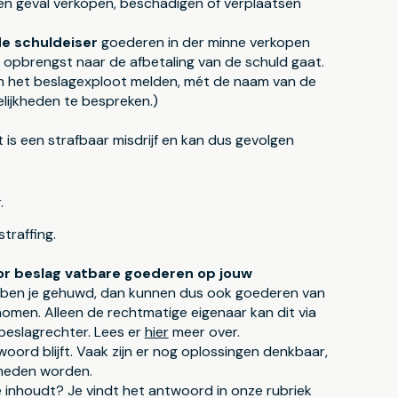
en geval verkopen, beschadigen of verplaatsen
de schuldeiser
goederen in der minne verkopen
de opbrengst naar de afbetaling van de schuld gaat.
an het beslagexploot melden, mét de naam van de
ijkheden te bespreken.)
 is een strafbaar misdrijf en kan dus gevolgen
.
traffing.
oor beslag vatbare goederen op jouw
 ben je gehuwd, dan kunnen dus ook goederen van
omen. Alleen de rechtmatige eigenaar kan dit via
beslagrechter. Lees er
hier
meer over.
oord blijft. Vaak zijn er nog oplossingen denkbaar,
meden worden.
ie inhoudt? Je vindt het antwoord in onze rubriek