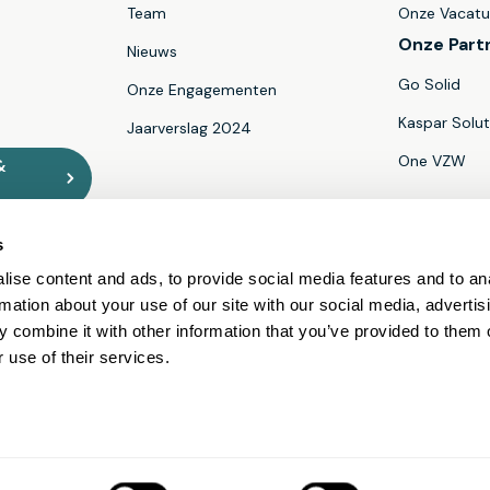
Team
Onze Vacatu
Onze Part
Nieuws
Go Solid
Onze Engagementen
Kaspar Solut
Jaarverslag 2024
One VZW
&
s
ise content and ads, to provide social media features and to an
erken je phishing
Privacy policy
Responsible Disclosure
rmation about your use of our site with our social media, advertis
 combine it with other information that you’ve provided to them o
 use of their services.