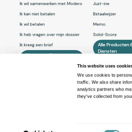
Ik wil samenwerken met Modero
Just-ine
Ik kan niet betalen
Betaalwijzer
Ik wil betalen
Memo
Ik heb vragen over mijn dossier
Solid-Score
Alle Producten 
Ik kreeg een brief
Diensten
Alle vragen &
antwoorden
This website uses cookie
We use cookies to personal
Nuttige info & links
Woordenlijst
Pers
Modero Charter
Hoe h
traffic. We also share info
analytics partners who may
they’ve collected from your
© 2026 Modero. Alle rechten voorbehouden
Consent