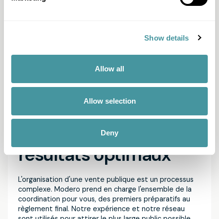
chaque étape suivante possible du processus. De cette
façon, nous obtenons une image réaliste de la faisabilité
de votre réclamation et développons une approche
personnalisée. Pour en savoir plus sur le Solid Score,
Show details
cliquez ici.
Allow all
Allow selection
Maximiser vos revenus, notre expertise.
Soin complet et
Deny
résultats optimaux
L'organisation d'une vente publique est un processus
complexe. Modero prend en charge l'ensemble de la
coordination pour vous, des premiers préparatifs au
règlement final. Notre expérience et notre réseau
sont utilisés pour attirer le plus large public possible