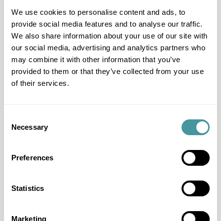
Expertise juridique
We use cookies to personalise content and ads, to
Chez Modero, vous pouvez compter sur plus de 25 ans
provide social media features and to analyse our traffic.
d'expérience juridique. C'est pourquoi nous abordons
We also share information about your use of our site with
chaque fichier de manière intégrée, en tenant compte
du contexte complet et de l'ensemble du processus de
our social media, advertising and analytics partners who
restauration. Il en résulte une approche uniforme avec
may combine it with other information that you’ve
une rentabilité unique : chaque étape suivante est
provided to them or that they’ve collected from your use
soigneusement étudiée et étayée par une évaluation
of their services.
de solvabilité. C'est de la personnalisation au lieu d'un
travail de groupe.
Consent
Necessary
Selection
Un score solide
En 2015, Modero a développé le Solid Score, une
Preferences
évaluation de solvabilité qui évalue la situation
financière d'un client sur la base de données et
d'expériences pratiques. Cela garantit une approche
Statistics
efficace et équitable dans le but d'éviter des coûts et
des procédures inutiles. Le Solid Score évalue la
capacité financière de votre client, dès le début et à
Marketing