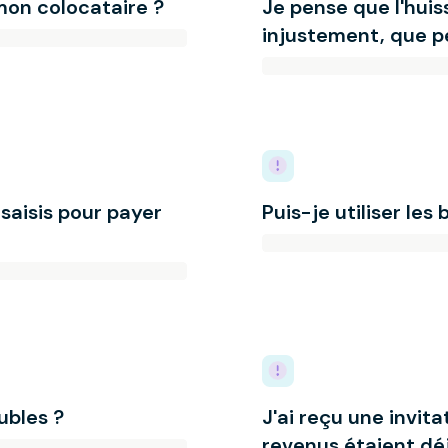
e mon colocataire ?
Je pense que l'huiss
injustement, que p
 saisis pour payer
Puis-je utiliser les 
ubles ?
J'ai reçu une invit
revenus étaient déj