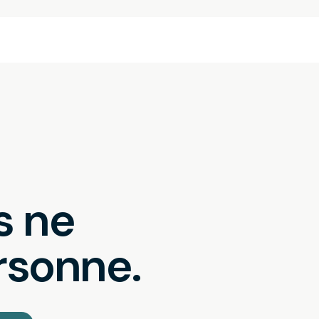
s ne
rsonne.